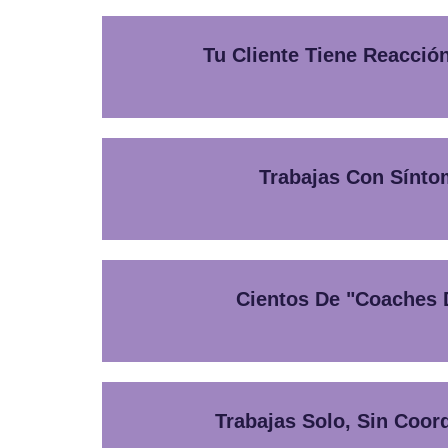
Tu Cliente Tiene Reacció
Trabajas Con Sínto
Cientos De "coaches D
Trabajas Solo, Sin Coo