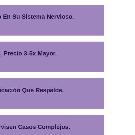
o En Su Sistema Nervioso.
 Precio 3-5x Mayor.
ficación Que Respalde.
rvisen Casos Complejos.