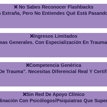
❌ No Sabes Reconocer Flashbacks
n Extraña, Pero No Entiendes Qué Está Pasand
❌Ingresos Limitados
mas Generales. Con Especialización En Trauma,
❌Competencia Genérica
e Trauma". Necesitas Diferencial Real Y Certi
❌Sin Red De Apoyo Clínico
rdinación Con Psicólogos/psiquiatras Que Supe