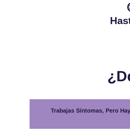
Has
¿D
Trabajas Síntomas, Pero Ha