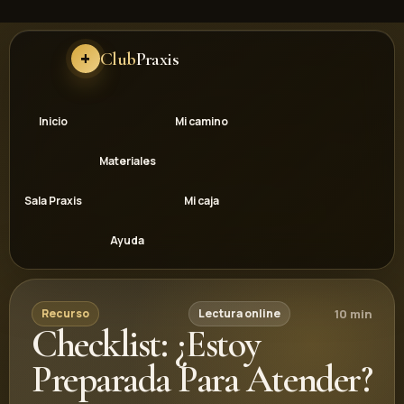
Club
Praxis
Inicio
Mi camino
Materiales
Sala Praxis
Mi caja
Ayuda
10 min
Recurso
Lectura online
Checklist: ¿Estoy
Preparada Para Atender?