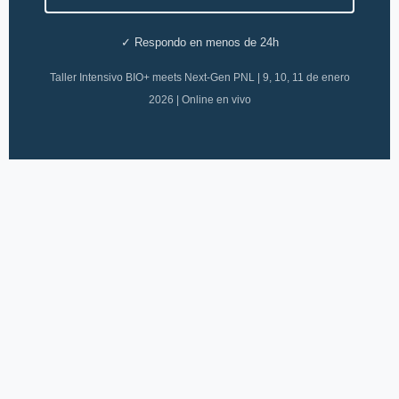
✓ Respondo en menos de 24h
Taller Intensivo BIO+ meets Next-Gen PNL | 9, 10, 11 de enero
2026 | Online en vivo