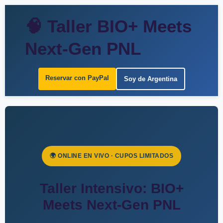
🧠 Taller BIO+ Meets
Next-Gen PNL
Reservar con PayPal
Soy de Argentina
🌍 ONLINE EN VIVO · CUPOS LIMITADOS
Taller Intensivo: BIO+
Meets Next-Gen PNL